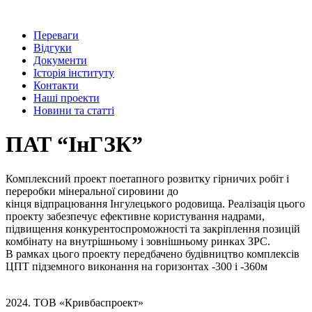
Переваги
Відгуки
Документи
Історія інституту
Контакти
Наші проекти
Новини та статті
ПАТ “ІнГЗК”
Комплексний
проект
поетапного
розвитку гірничих робіт і
переробки мінеральної
сировини
до
кінця
відпрацювання
Інгулецького родовища.
Реалізація цього
проекту забезпечує
ефективне
користування надрами,
підвищення
конкурентоспроможності
та
закріплення
позицій
комбінату на внутрішньому і зовнішньому
ринках
ЗРС.
В
рамках
цього
проекту передбачено будівництво комплексів
ЦПТ
підземного
виконання на
горизонтах
-300 і -360м
2024. ТОВ «Кривбаспроект»